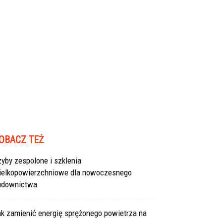
OBACZ TEŻ
yby zespolone i szklenia
ielkopowierzchniowe dla nowoczesnego
udownictwa
ak zamienić energię sprężonego powietrza na