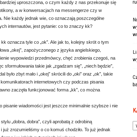
r
z bardziej uproszczona, o czym każdy z nas przekonuje się
motikony, a w konwersacjach na messengerze czy w
a. Nie każdy jednak wie, co oznaczają poszczególne
N
rych internautów, jest pytanie: co to znaczy kk?
wy
w
kk oznacza tyle co „ok”. Ale jak to, kolejny skrót o tym
wa „okej”, zapożyczonego z języka angielskiego,
L
ienie wypowiedzi przedmówcy, chęć zrobienia czegoś, na
w
ęc sformułowania takie jak „zgadzam się”, „niech będzie”,
 było zbyt mało i „okej” skrócili do „oki” oraz „ok”, takie
C
 komunikatorach internetowych czy podczas pisania
ba
awno zaczęła funkcjonować forma „kk”, co można
o pisanie wiadomości jest jeszcze minimalnie szybsze i nie
K
Ka
tylu „dobra, dobra”, czyli aprobatą z odrobiną
 i już zrozumieliśmy o co komuś chodziło. To już jednak