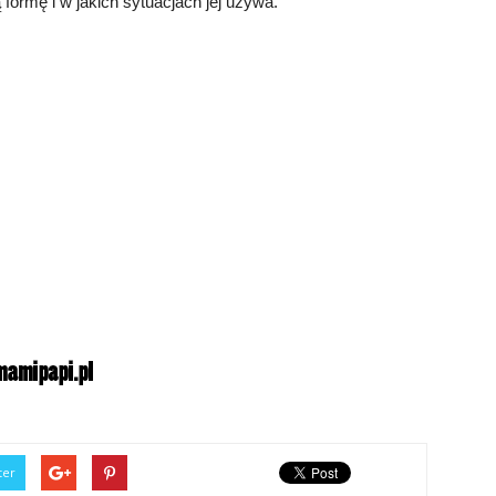
 formę i w jakich sytuacjach jej używa.
ter