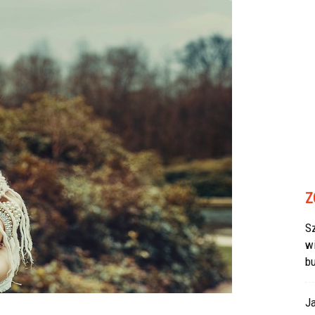
Z
Sz
w
b
J