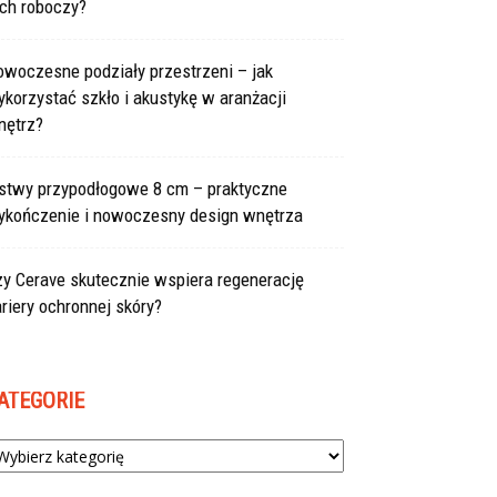
uch roboczy?
owoczesne podziały przestrzeni – jak
korzystać szkło i akustykę w aranżacji
nętrz?
istwy przypodłogowe 8 cm – praktyczne
ykończenie i nowoczesny design wnętrza
zy Cerave skutecznie wspiera regenerację
riery ochronnej skóry?
ATEGORIE
tegorie