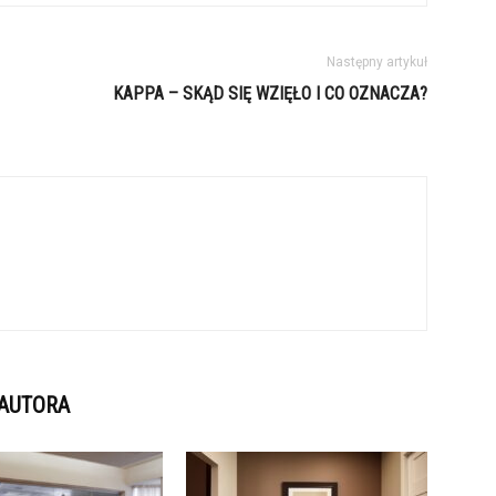
Następny artykuł
KAPPA – SKĄD SIĘ WZIĘŁO I CO OZNACZA?
 AUTORA