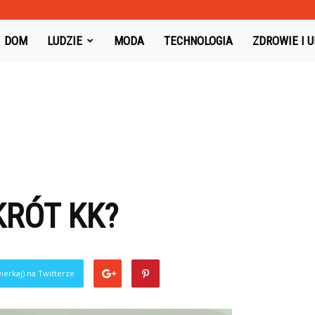
oysboard.pl
DOM
LUDZIE
MODA
TECHNOLOGIA
ZDROWIE I 
KRÓT KK?
ierkaj) na Twitterze