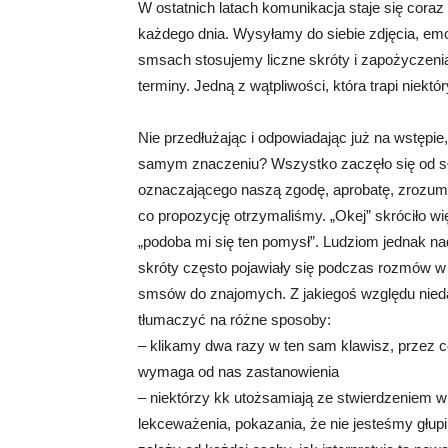
W ostatnich latach komunikacja staje się cora
każdego dnia. Wysyłamy do siebie zdjęcia, e
smsach stosujemy liczne skróty i zapożyczeni
terminy. Jedną z wątpliwości, która trapi niektó
Nie przedłużając i odpowiadając już na wstępie, 
samym znaczeniu? Wszystko zaczęło się od sło
oznaczającego naszą zgodę, aprobatę, zrozum
co propozycję otrzymaliśmy. „Okej” skróciło wi
„podoba mi się ten pomysł”. Ludziom jednak nadal
skróty często pojawiały się podczas rozmów w
smsów do znajomych. Z jakiegoś względu nied
tłumaczyć na różne sposoby:
– klikamy dwa razy w ten sam klawisz, przez c
wymaga od nas zastanowienia
– niektórzy kk utożsamiają ze stwierdzeniem w s
lekceważenia, pokazania, że nie jesteśmy głupi