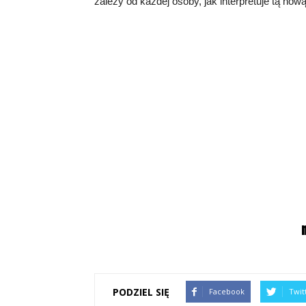
zależy od każdej osoby, jak interpretuje tą nową
PODZIEL SIĘ
Facebook
Twit