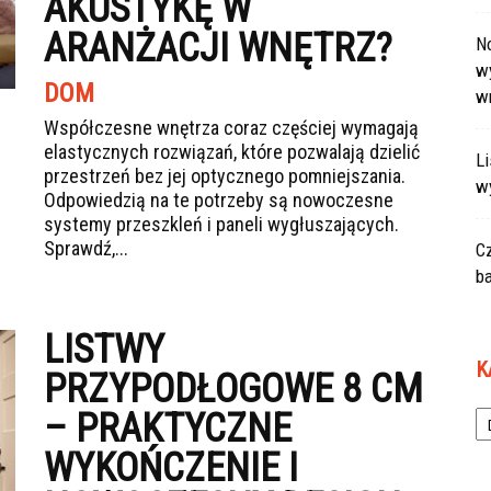
AKUSTYKĘ W
ARANŻACJI WNĘTRZ?
N
wy
DOM
w
Współczesne wnętrza coraz częściej wymagają
elastycznych rozwiązań, które pozwalają dzielić
L
przestrzeń bez jej optycznego pomniejszania.
w
Odpowiedzią na te potrzeby są nowoczesne
systemy przeszkleń i paneli wygłuszających.
Sprawdź,...
C
ba
LISTWY
K
PRZYPODŁOGOWE 8 CM
Ka
– PRAKTYCZNE
WYKOŃCZENIE I