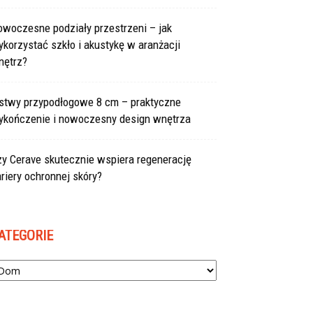
owoczesne podziały przestrzeni – jak
korzystać szkło i akustykę w aranżacji
nętrz?
istwy przypodłogowe 8 cm – praktyczne
ykończenie i nowoczesny design wnętrza
zy Cerave skutecznie wspiera regenerację
riery ochronnej skóry?
ATEGORIE
tegorie