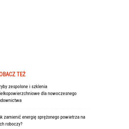
OBACZ TEŻ
yby zespolone i szklenia
ielkopowierzchniowe dla nowoczesnego
udownictwa
ak zamienić energię sprężonego powietrza na
uch roboczy?