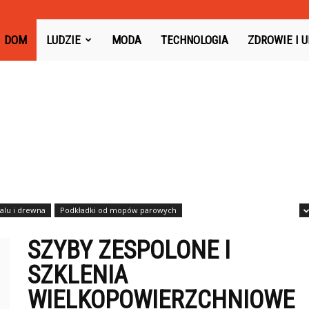
oysboard.pl
DOM
LUDZIE
MODA
TECHNOLOGIA
ZDROWIE I 
alu i drewna
Podkładki od mopów parowych
SZYBY ZESPOLONE I
SZKLENIA
WIELKOPOWIERZCHNIOWE