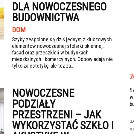
DLA NOWOCZESNEGO
BUDOWNICTWA
DOM
Szyby zespolone są dziś jednym z kluczowych
elementów nowoczesnej stolarki okiennej,
fasad oraz przeszkleń w budynkach
mieszkalnych i komercyjnych. Odpowiadają nie
tylko za estetykę, ale też za...
Z
Sz
NOWOCZESNE
w
PODZIAŁY
b
PRZESTRZENI – JAK
J
WYKORZYSTAĆ SZKŁO I
r