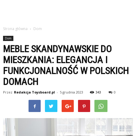
Strona główna
Dom
Dom
MEBLE SKANDYNAWSKIE DO
MIESZKANIA: ELEGANCJA I
FUNKCJONALNOŚĆ W POLSKICH
DOMACH
Przez
Redakcja Toysboard.pl
-
5 grudnia 2023
343
0