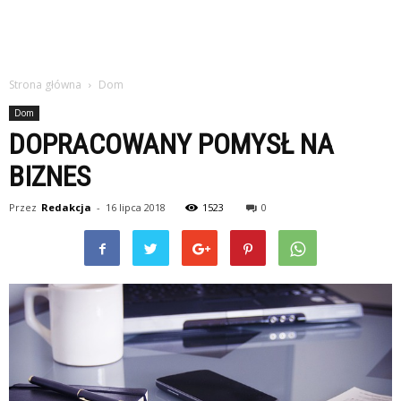
Strona główna
Dom
Dom
DOPRACOWANY POMYSŁ NA
BIZNES
Przez
Redakcja
-
16 lipca 2018
1523
0