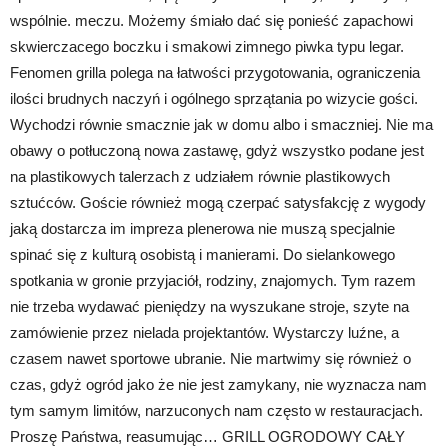
wspólnie. meczu. Możemy śmiało dać się ponieść zapachowi
skwierczacego boczku i smakowi zimnego piwka typu legar.
Fenomen grilla polega na łatwości przygotowania, ograniczenia
ilości brudnych naczyń i ogólnego sprzątania po wizycie gości.
Wychodzi równie smacznie jak w domu albo i smaczniej. Nie ma
obawy o potłuczoną nowa zastawę, gdyż wszystko podane jest
na plastikowych talerzach z udziałem równie plastikowych
sztućców. Goście również mogą czerpać satysfakcję z wygody
jaką dostarcza im impreza plenerowa nie muszą specjalnie
spinać się z kulturą osobistą i manierami. Do sielankowego
spotkania w gronie przyjaciół, rodziny, znajomych. Tym razem
nie trzeba wydawać pieniędzy na wyszukane stroje, szyte na
zamówienie przez nielada projektantów. Wystarczy luźne, a
czasem nawet sportowe ubranie. Nie martwimy się również o
czas, gdyż ogród jako że nie jest zamykany, nie wyznacza nam
tym samym limitów, narzuconych nam często w restauracjach.
Proszę Państwa, reasumując… GRILL OGRODOWY CAŁY