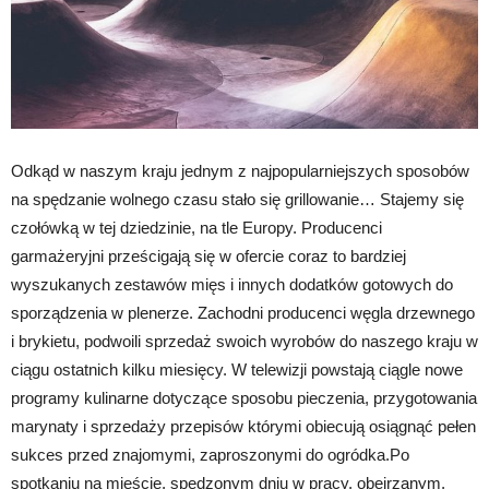
Odkąd w naszym kraju jednym z najpopularniejszych sposobów
na spędzanie wolnego czasu stało się grillowanie… Stajemy się
czołówką w tej dziedzinie, na tle Europy. Producenci
garmażeryjni prześcigają się w ofercie coraz to bardziej
wyszukanych zestawów mięs i innych dodatków gotowych do
sporządzenia w plenerze. Zachodni producenci węgla drzewnego
i brykietu, podwoili sprzedaż swoich wyrobów do naszego kraju w
ciągu ostatnich kilku miesięcy. W telewizji powstają ciągle nowe
programy kulinarne dotyczące sposobu pieczenia, przygotowania
marynaty i sprzedaży przepisów którymi obiecują osiągnąć pełen
sukces przed znajomymi, zaproszonymi do ogródka.Po
spotkaniu na mieście, spędzonym dniu w pracy, obejrzanym,