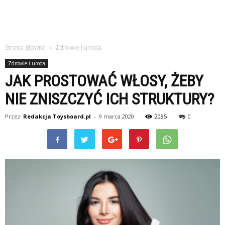
Strona główna
Zdrowie i uroda
Zdrowie i uroda
JAK PROSTOWAĆ WŁOSY, ŻEBY
NIE ZNISZCZYĆ ICH STRUKTURY?
Przez
Redakcja Toysboard.pl
-
9 marca 2020
2095
0