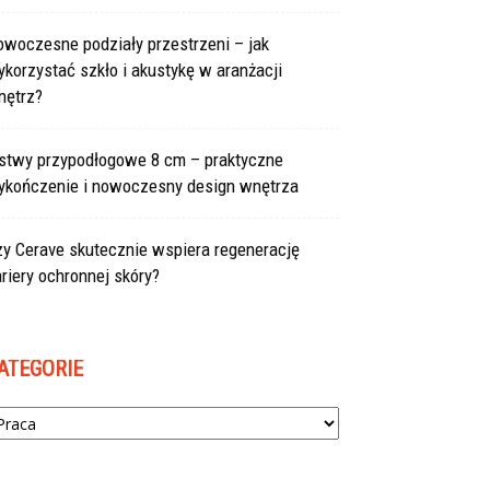
owoczesne podziały przestrzeni – jak
korzystać szkło i akustykę w aranżacji
nętrz?
istwy przypodłogowe 8 cm – praktyczne
ykończenie i nowoczesny design wnętrza
zy Cerave skutecznie wspiera regenerację
riery ochronnej skóry?
ATEGORIE
tegorie