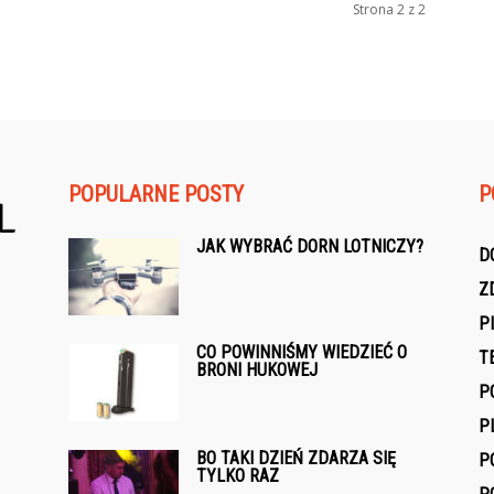
Strona 2 z 2
POPULARNE POSTY
P
JAK WYBRAĆ DORN LOTNICZY?
D
Z
P
CO POWINNIŚMY WIEDZIEĆ O
T
BRONI HUKOWEJ
P
P
BO TAKI DZIEŃ ZDARZA SIĘ
P
TYLKO RAZ