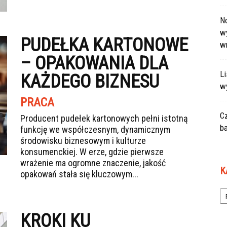
N
wy
PUDEŁKA KARTONOWE
w
– OPAKOWANIA DLA
L
KAŻDEGO BIZNESU
w
PRACA
C
Producent pudełek kartonowych pełni istotną
ba
funkcję we współczesnym, dynamicznym
środowisku biznesowym i kulturze
konsumenckiej. W erze, gdzie pierwsze
wrażenie ma ogromne znaczenie, jakość
K
opakowań stała się kluczowym...
Ka
KROKI KU