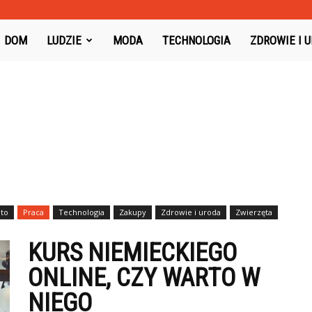
oysboard.pl
DOM
LUDZIE
MODA
TECHNOLOGIA
ZDROWIE I 
to
Praca
Technologia
Zakupy
Zdrowie i uroda
Zwierzęta
KURS NIEMIECKIEGO
ONLINE, CZY WARTO W
NIEGO