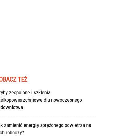
OBACZ TEŻ
yby zespolone i szklenia
ielkopowierzchniowe dla nowoczesnego
udownictwa
ak zamienić energię sprężonego powietrza na
uch roboczy?