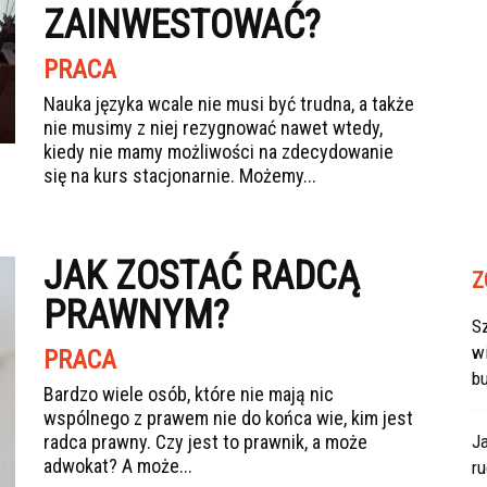
ZAINWESTOWAĆ?
PRACA
Nauka języka wcale nie musi być trudna, a także
nie musimy z niej rezygnować nawet wtedy,
kiedy nie mamy możliwości na zdecydowanie
się na kurs stacjonarnie. Możemy...
JAK ZOSTAĆ RADCĄ
Z
PRAWNYM?
Sz
w
PRACA
b
Bardzo wiele osób, które nie mają nic
wspólnego z prawem nie do końca wie, kim jest
radca prawny. Czy jest to prawnik, a może
J
adwokat? A może...
r