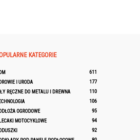
OPULARNE KATEGORIE
611
OM
177
DROWIE I URODA
110
IŁY RĘCZNE DO METALU I DREWNA
106
ECHNOLOGIA
95
ODŁOŻA OGRODOWE
94
LECAKI MOTOCYKLOWE
92
ODUSZKI
80