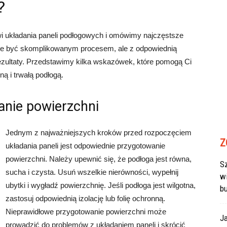
?
wi układania paneli podłogowych i omówimy najczęstsze
może być skomplikowanym procesem, ale z odpowiednią
ezultaty. Przedstawimy kilka wskazówek, które pomogą Ci
ą i trwałą podłogą.
anie powierzchni
Jednym z najważniejszych kroków przed rozpoczęciem
Z
układania paneli jest odpowiednie przygotowanie
powierzchni. Należy upewnić się, że podłoga jest równa,
Sz
sucha i czysta. Usuń wszelkie nierówności, wypełnij
w
ubytki i wygładź powierzchnię. Jeśli podłoga jest wilgotna,
b
zastosuj odpowiednią izolację lub folię ochronną.
Nieprawidłowe przygotowanie powierzchni może
J
prowadzić do problemów z układaniem paneli i skrócić