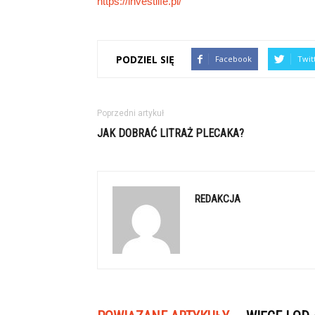
https://investlife.pl/
PODZIEL SIĘ
Facebook
Twit
Poprzedni artykuł
JAK DOBRAĆ LITRAŻ PLECAKA?
REDAKCJA