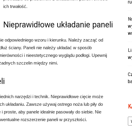
r
ich trwałość.
N
Nieprawidłowe układanie paneli
wy
w
ie odpowiedniego wzoru i kierunku. Należy zacząć od
łuż ściany. Paneli nie należy układać w sposób
L
ierówności i nieestetycznego wyglądu podłogi. Upewnij
w
 żadnych szczelin między nimi.
C
li
ba
ednich narzędzi i technik. Nieprawidłowe cięcie może
ich układaniu. Zawsze używaj ostrego noża lub piły do
K
e i proste, aby panele idealnie pasowały do siebie. Nie
Ka
wentualne rozszerzenie paneli w przyszłości.