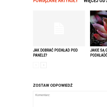
POWIĄZANE ARTYKUŁY
WIĘCEJ OD
JAK DOBRAĆ PODKŁAD POD
JAKIE SĄ 
PANELE?
PODKŁADÓ
ZOSTAW ODPOWIEDŹ