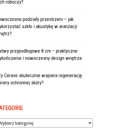
uch roboczy?
owoczesne podziały przestrzeni – jak
korzystać szkło i akustykę w aranżacji
nętrz?
istwy przypodłogowe 8 cm – praktyczne
ykończenie i nowoczesny design wnętrza
zy Cerave skutecznie wspiera regenerację
riery ochronnej skóry?
ATEGORIE
tegorie