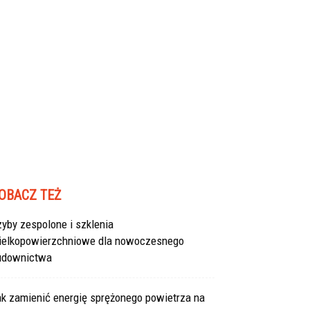
OBACZ TEŻ
yby zespolone i szklenia
ielkopowierzchniowe dla nowoczesnego
udownictwa
ak zamienić energię sprężonego powietrza na