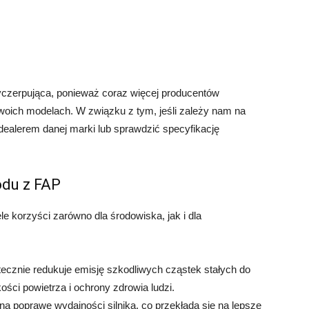
wyczerpująca, ponieważ coraz więcej producentów
ich modelach. W związku z tym, jeśli zależy nam na
dealerem danej marki lub sprawdzić specyfikację
odu z FAP
korzyści zarówno dla środowiska, jak i dla
cznie redukuje emisję szkodliwych cząstek stałych do
ości powietrza i ochrony zdrowia ludzi.
 poprawę wydajności silnika, co przekłada się na lepsze