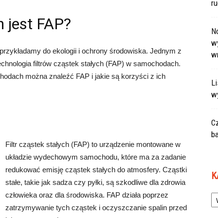
r
 jest FAP?
N
wy
rzykładamy do ekologii i ochrony środowiska. Jednym z
w
technologia filtrów cząstek stałych (FAP) w samochodach.
hodach można znaleźć FAP i jakie są korzyści z ich
L
w
C
ba
Filtr cząstek stałych (FAP) to urządzenie montowane w
układzie wydechowym samochodu, które ma za zadanie
redukować emisję cząstek stałych do atmosfery. Cząstki
K
stałe, takie jak sadza czy pyłki, są szkodliwe dla zdrowia
Ka
człowieka oraz dla środowiska. FAP działa poprzez
zatrzymywanie tych cząstek i oczyszczanie spalin przed