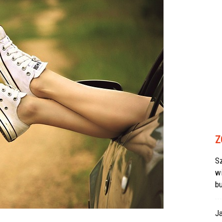
Z
Sz
w
b
J