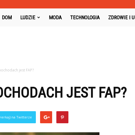
oysboard.pl
DOM
LUDZIE
MODA
TECHNOLOGIA
ZDROWIE I 
mochodach jest FAP?
OCHODACH JEST FAP?
ierkaj) na Twitterze