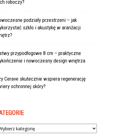
uch roboczy?
owoczesne podziały przestrzeni – jak
korzystać szkło i akustykę w aranżacji
nętrz?
istwy przypodłogowe 8 cm – praktyczne
ykończenie i nowoczesny design wnętrza
zy Cerave skutecznie wspiera regenerację
riery ochronnej skóry?
ATEGORIE
tegorie