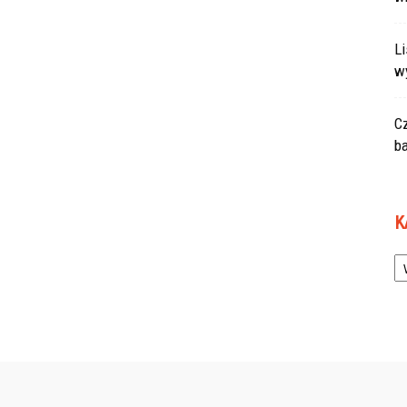
L
w
C
ba
K
Ka