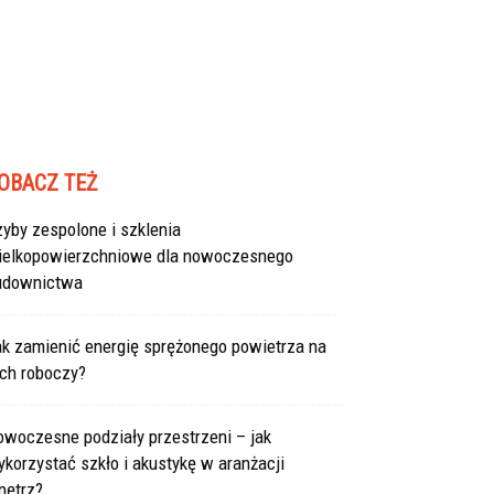
OBACZ TEŻ
yby zespolone i szklenia
ielkopowierzchniowe dla nowoczesnego
udownictwa
ak zamienić energię sprężonego powietrza na
uch roboczy?
owoczesne podziały przestrzeni – jak
korzystać szkło i akustykę w aranżacji
nętrz?