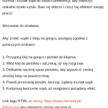
rozmiar i kształt sopli do swoich preferencji, aby stworzyć
unikalne dzieło sztuki. Baw się dobrze i ciesz się efektem swojej
pracy!
Wezwanie do działania:
Aby zrobić sople z kleju na gorąco, postępuj zgodnie z
poniższymi krokami:
1. Przygotuj klej na gorąco i pistolet do klejenia.
2. Włóż klej do pistoletu i odczekaj, aż się rozgrzeje.
3. Delikatnie naciśnij spust pistoletu, aby wypuścić cienką
strużkę kleju na powierzchnię.
4. Powoli przesuwaj pistolet, tworząc żądany kształt sopli.
5. Kontynuuj tworzenie sopli, aż osiągniesz pożądany efekt.
Link tagu HTML
do strony https://www.zlecenia.pl/:
Kliknij tutaj
aby odwiedzić stronę zlecenia.pl.