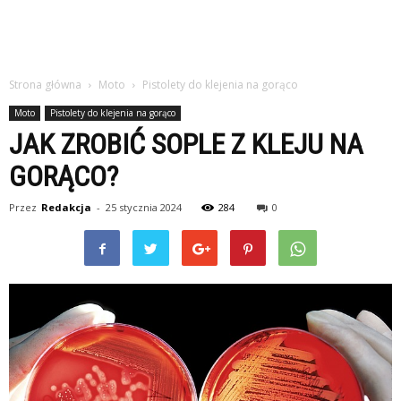
Strona główna
Moto
Pistolety do klejenia na gorąco
Moto
Pistolety do klejenia na gorąco
JAK ZROBIĆ SOPLE Z KLEJU NA
GORĄCO?
Przez
Redakcja
-
25 stycznia 2024
284
0