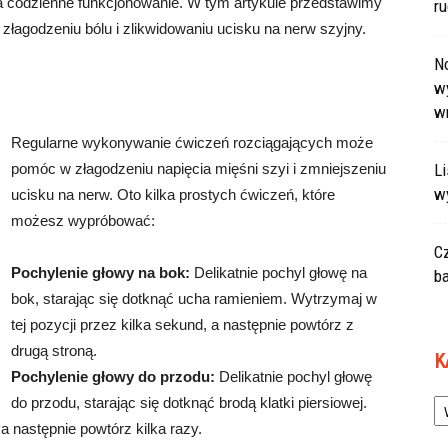
a codzienne funkcjonowanie. W tym artykule przedstawimy
r
łagodzeniu bólu i zlikwidowaniu ucisku na nerw szyjny.
N
wy
w
Regularne wykonywanie ćwiczeń rozciągających może
pomóc w złagodzeniu napięcia mięśni szyi i zmniejszeniu
L
w
ucisku na nerw. Oto kilka prostych ćwiczeń, które
możesz wypróbować:
C
Pochylenie głowy na bok:
Delikatnie pochyl głowę na
ba
bok, starając się dotknąć ucha ramieniem. Wytrzymaj w
tej pozycji przez kilka sekund, a następnie powtórz z
drugą stroną.
K
Pochylenie głowy do przodu:
Delikatnie pochyl głowę
Ka
do przodu, starając się dotknąć brodą klatki piersiowej.
a następnie powtórz kilka razy.