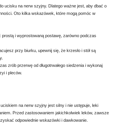
o ucisku na nerw szyjny. Dlatego ważne jest, aby dbać o
nności. Oto kilka wskazówek, które mogą pomóc w
ć prostą i wyprostowaną postawę, zarówno podczas
acujesz przy biurku, upewnij się, że krzesło i stół są
y.
zas zrób przerwę od długotrwałego siedzenia i wykonaj
yi i pleców.
iskiem na nerw szyjny jest silny i nie ustępuje, leki
niem. Przed zastosowaniem jakichkolwiek leków, zawsze
y uzyskać odpowiednie wskazówki i dawkowanie.