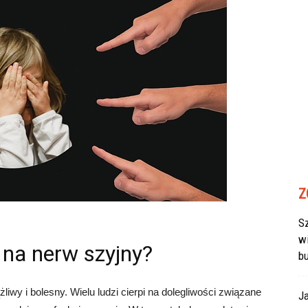
Z
Sz
w
 na nerw szyjny?
b
iwy i bolesny. Wielu ludzi cierpi na dolegliwości związane
J