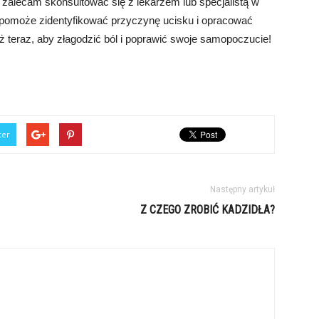
 zalecam skonsultować się z lekarzem lub specjalistą w
sty pomoże zidentyfikować przyczynę ucisku i opracować
już teraz, aby złagodzić ból i poprawić swoje samopoczucie!
ter
Następny artykuł
Z CZEGO ZROBIĆ KADZIDŁA?