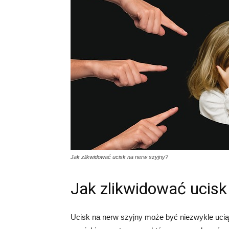
Jak zlikwidować ucisk na nerw szyjny?
Jak zlikwidować ucisk
Ucisk na nerw szyjny może być niezwykle uciążl