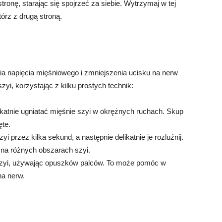
tronę, starając się spojrzeć za siebie. Wytrzymaj w tej
tórz z drugą stroną.
 napięcia mięśniowego i zmniejszenia ucisku na nerw
i, korzystając z kilku prostych technik:
ikatnie ugniatać mięśnie szyi w okrężnych ruchach. Skup
ęte.
yi przez kilka sekund, a następnie delikatnie je rozluźnij.
ę na różnych obszarach szyi.
 szyi, używając opuszków palców. To może pomóc w
na nerw.