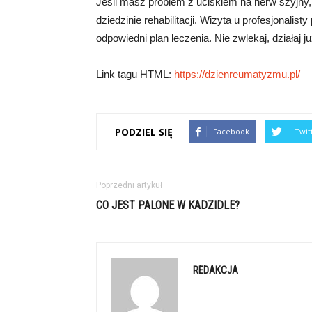
Jeśli masz problem z uciskiem na nerw szyjny,
dziedzinie rehabilitacji. Wizyta u profesjonali
odpowiedni plan leczenia. Nie zwlekaj, działaj 
Link tagu HTML:
https://dzienreumatyzmu.pl/
PODZIEL SIĘ
Facebook
Twit
Poprzedni artykuł
CO JEST PALONE W KADZIDLE?
REDAKCJA