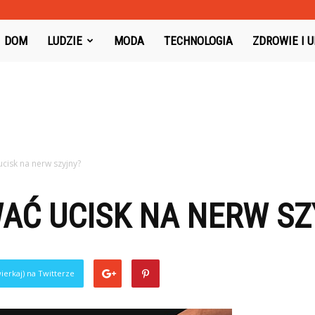
oysboard.pl
DOM
LUDZIE
MODA
TECHNOLOGIA
ZDROWIE I 
ucisk na nerw szyjny?
AĆ UCISK NA NERW SZ
ierkaj) na Twitterze