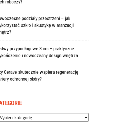
uch roboczy?
owoczesne podziały przestrzeni – jak
korzystać szkło i akustykę w aranżacji
nętrz?
istwy przypodłogowe 8 cm – praktyczne
ykończenie i nowoczesny design wnętrza
zy Cerave skutecznie wspiera regenerację
riery ochronnej skóry?
ATEGORIE
tegorie