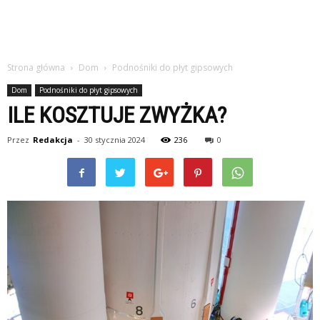
Strona główna
Dom
Podnośniki do płyt gipsowych
Dom
Podnośniki do płyt gipsowych
ILE KOSZTUJE ZWYŻKA?
Przez
Redakcja
-
30 stycznia 2024
236
0