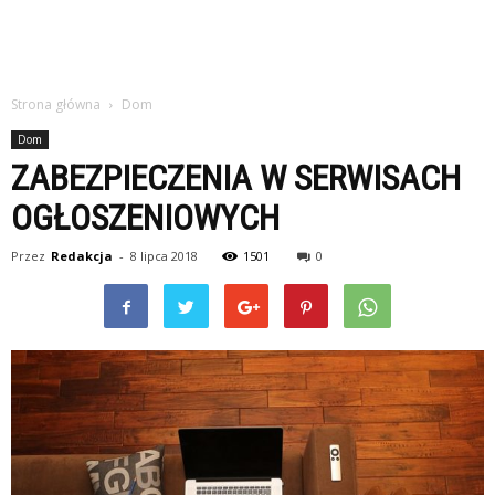
Strona główna
Dom
Dom
ZABEZPIECZENIA W SERWISACH
OGŁOSZENIOWYCH
Przez
Redakcja
-
8 lipca 2018
1501
0