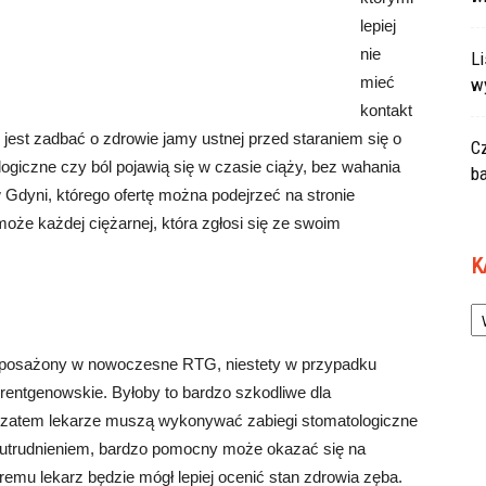
lepiej
nie
L
mieć
w
kontakt
 jest zadbać o zdrowie jamy ustnej przed staraniem się o
C
logiczne czy ból pojawią się w czasie ciąży, bez wahania
ba
w Gdyni, którego ofertę można podejrzeć na stronie
że każdej ciężarnej, która zgłosi się ze swoim
K
Ka
wyposażony w nowoczesne RTG, niestety w przypadku
 rentgenowskie. Byłoby to bardzo szkodliwe dla
 a zatem lekarze muszą wykonywać zabiegi stomatologiczne
u utrudnieniem, bardzo pomocny może okazać się na
remu lekarz będzie mógł lepiej ocenić stan zdrowia zęba.