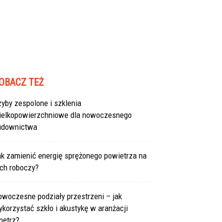
OBACZ TEŻ
yby zespolone i szklenia
ielkopowierzchniowe dla nowoczesnego
udownictwa
ak zamienić energię sprężonego powietrza na
uch roboczy?
owoczesne podziały przestrzeni – jak
korzystać szkło i akustykę w aranżacji
nętrz?