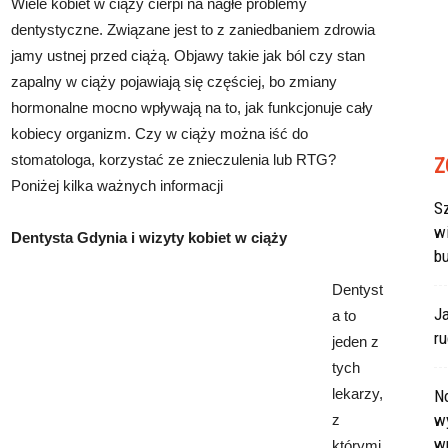
Wiele kobiet w ciąży cierpi na nagłe problemy
dentystyczne. Związane jest to z zaniedbaniem zdrowia
jamy ustnej przed ciążą. Objawy takie jak ból czy stan
zapalny w ciąży pojawiają się częściej, bo zmiany
hormonalne mocno wpływają na to, jak funkcjonuje cały
kobiecy organizm. Czy w ciąży można iść do
stomatologa, korzystać ze znieczulenia lub RTG?
Z
Poniżej kilka ważnych informacji
Sz
w
Dentysta Gdynia i wizyty kobiet w ciąży
b
Dentyst
J
a to
r
jeden z
tych
lekarzy,
N
wy
z
w
którymi