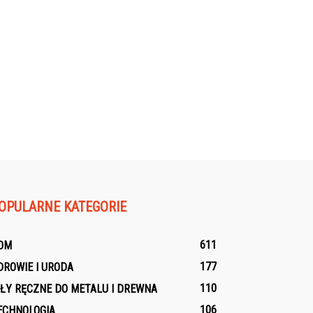
OPULARNE KATEGORIE
611
OM
177
DROWIE I URODA
110
IŁY RĘCZNE DO METALU I DREWNA
106
ECHNOLOGIA