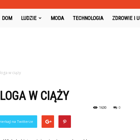
oysboard.pl
DOM
LUDZIE
MODA
TECHNOLOGIA
ZDROWIE I 
loga w ciąży
LOGA W CIĄŻY
1630
0
ierkaj) na Twitterze