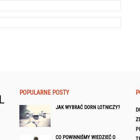
POPULARNE POSTY
P
JAK WYBRAĆ DORN LOTNICZY?
D
Z
P
CO POWINNIŚMY WIEDZIEĆ O
T