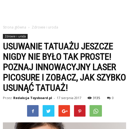
Strona główna
Zdrowie i uroda
Zdrowie i uroda
USUWANIE TATUAŻU JESZCZE
NIGDY NIE BYŁO TAK PROSTE!
POZNAJ INNOWACYJNY LASER
PICOSURE I ZOBACZ, JAK SZYBKO
USUNĄĆ TATUAŻ!
Przez
Redakcja Toysboard.pl
-
17 sierpnia 2017
3135
0