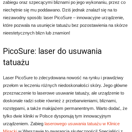
zabiegu oraz szpecącymi bliznami po jego wykonaniu, przez co
niechętnie się mu poddawano. Dziś jednak znalazł się na to
niezawodny sposób: laser PicoSure – innowacyjne urządzenie,
które pozwala na usunięcie tatuażu bez pozostawienia na skórze
nieestetycznych blizn lub znamion!
PicoSure: laser do usuwania
tatuażu
Laser PicoSure to zdecydowana nowość na rynku i prawdziwy
przełom w leczeniu różnych niedoskonałości skóry. Jego główne
przeznaczenie to laserowe usuwanie tatuaży, ale urządzenie to
doskonale radzi sobie również z przebarwieniami, bliznami,
rozstępami, a także makijażem permanentnym. Warto dodać, że
tylko dwie kliniki w Polsce dysponują tym innowacyjnym
urządzeniem. Zabieg
laserowego usuwania tatuażu w Klinice
Miracki
w Warszawie to gwarancja skuteczności! Specjaliści z