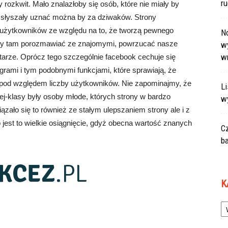
r
ozkwit. Mało znalazłoby się osób, które nie miały by
nie słyszały uznać można by za dziwaków. Strony
o użytkowników ze względu na to, że tworzą pewnego
N
my tam porozmawiać ze znajomymi, powrzucać nasze
wy
w
arze. Oprócz tego szczególnie facebook cechuje się
rami i tym podobnymi funkcjami, które sprawiają, że
, pod względem liczby użytkowników. Nie zapominajmy, że
L
ej-klasy były osoby młode, których strony w bardzo
w
zało się to również ze stałym ulepszaniem strony ale i z
est to wielkie osiągnięcie, gdyż obecna wartość znanych
C
ba
K
Ka