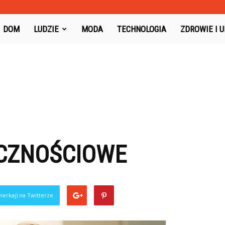
oysboard.pl
DOM
LUDZIE
MODA
TECHNOLOGIA
ZDROWIE I 
CZNOŚCIOWE
ierkaj) na Twitterze