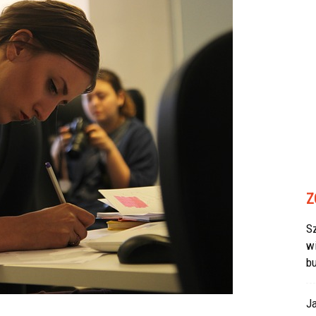
Z
Sz
w
b
J