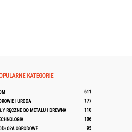
OPULARNE KATEGORIE
611
OM
177
DROWIE I URODA
110
IŁY RĘCZNE DO METALU I DREWNA
106
ECHNOLOGIA
95
ODŁOŻA OGRODOWE