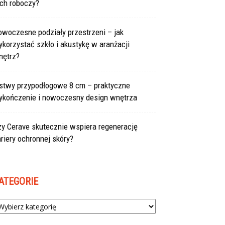
uch roboczy?
owoczesne podziały przestrzeni – jak
korzystać szkło i akustykę w aranżacji
nętrz?
istwy przypodłogowe 8 cm – praktyczne
ykończenie i nowoczesny design wnętrza
zy Cerave skutecznie wspiera regenerację
riery ochronnej skóry?
ATEGORIE
tegorie