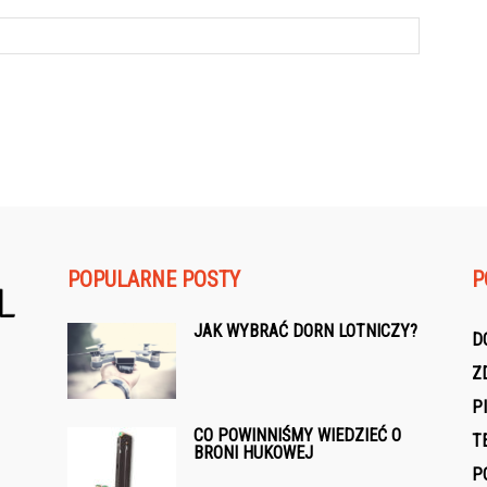
POPULARNE POSTY
P
JAK WYBRAĆ DORN LOTNICZY?
D
Z
P
CO POWINNIŚMY WIEDZIEĆ O
T
BRONI HUKOWEJ
P