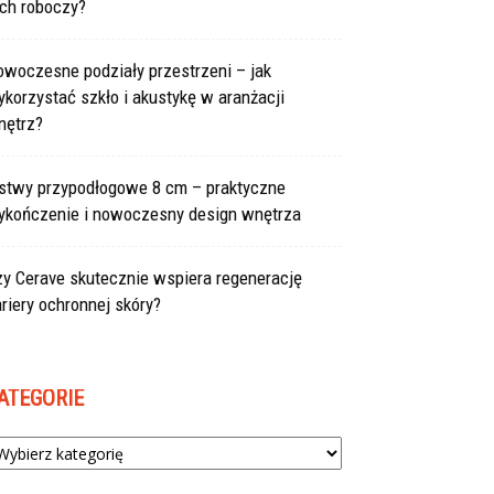
uch roboczy?
owoczesne podziały przestrzeni – jak
korzystać szkło i akustykę w aranżacji
nętrz?
istwy przypodłogowe 8 cm – praktyczne
ykończenie i nowoczesny design wnętrza
zy Cerave skutecznie wspiera regenerację
riery ochronnej skóry?
ATEGORIE
tegorie