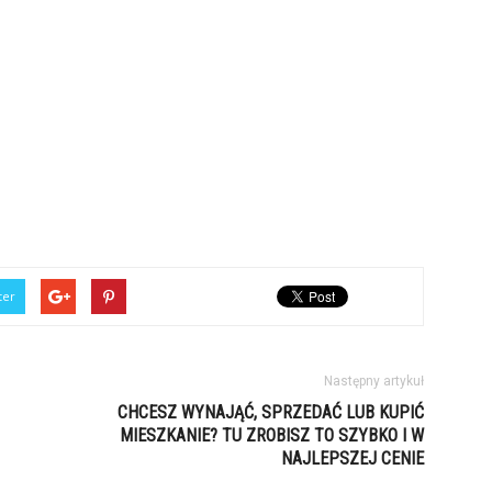
ter
Następny artykuł
CHCESZ WYNAJĄĆ, SPRZEDAĆ LUB KUPIĆ
MIESZKANIE? TU ZROBISZ TO SZYBKO I W
NAJLEPSZEJ CENIE