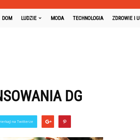
oysboard.pl
DOM
LUDZIE
MODA
TECHNOLOGIA
ZDROWIE I 
NSOWANIA DG
ierkaj) na Twitterze