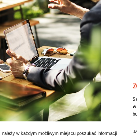
Z
Sz
w
b
J
ą, należy w każdym możliwym miejscu poszukać informacji