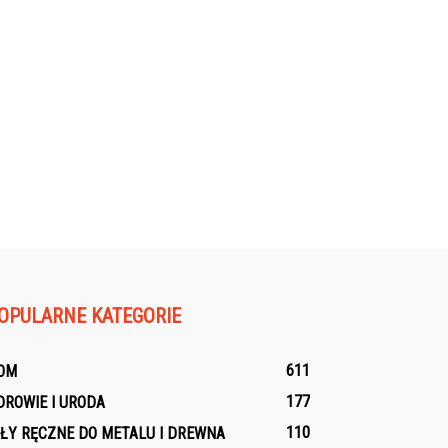
OPULARNE KATEGORIE
611
OM
177
DROWIE I URODA
110
IŁY RĘCZNE DO METALU I DREWNA