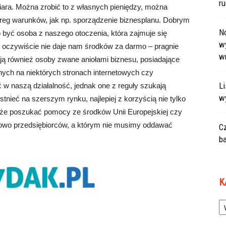
r
iara. Można zrobić to z własnych pieniędzy, można
zereg warunków, jak np. sporządzenie biznesplanu. Dobrym
N
 być osoba z naszego otoczenia, która zajmuje się
wy
or oczywiście nie daje nam środków za darmo – pragnie
w
ieją również osoby zwane aniołami biznesu, posiadające
jnych na niektórych stronach internetowych czy
L
w naszą działalność, jednak one z reguły szukają
w
nieć na szerszym rynku, najlepiej z korzyścią nie tylko
kże poszukać pomocy ze środków Unii Europejskiej czy
sowo przedsiębiorców, a którym nie musimy oddawać
C
ba
K
Ka