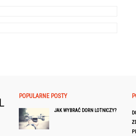
POPULARNE POSTY
P
JAK WYBRAĆ DORN LOTNICZY?
D
Z
P