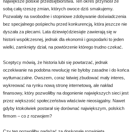
największe polskie przedsiębiorstwa. Ten okres przyniósł ze
sobą całą rzeszę zmian, których owoce dziś smakujemy.
Pozwalały na swobodne i stopniowe zdobywanie doświadczenia
bez specjalnego pośpiechu przed konkurencją, która jeszcze nie
dyszała za plecami. Lata dziewięćdziesiąte zawierają się w
historii współczesnej, jednak dla ekonomii i gospodarki to jeden
wielki, zamknięty dział, na powtórzenie którego trudno czekać.
Sceptycy mówią, że historia lubi się powtarzać, jednak
oczekiwanie na podobna rewolucję nie byłoby zasadne i do końca
wytłumaczalne. Owszem, coraz łatwiej zbudować mały interes,
wykreować na rynku nową stronę internetową, ale nakład
finansowy, który pozwoliłby na dogonienie największych sieci jest
przez większość społeczeństwa właściwie nieosiągalny. Nawet
gdyby ktokolwiek postarał się dorównać największym, polskich
firmom – co z rozwojem?
Czy ten pozwoliłby nadążać za doskonale rozwiniętą