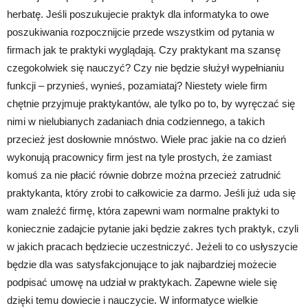
herbatę. Jeśli poszukujecie praktyk dla informatyka to owe
poszukiwania rozpocznijcie przede wszystkim od pytania w
firmach jak te praktyki wyglądają. Czy praktykant ma szansę
czegokolwiek się nauczyć? Czy nie będzie służył wypełnianiu
funkcji – przynieś, wynieś, pozamiataj? Niestety wiele firm
chętnie przyjmuje praktykantów, ale tylko po to, by wyręczać się
nimi w nielubianych zadaniach dnia codziennego, a takich
przecież jest dosłownie mnóstwo. Wiele prac jakie na co dzień
wykonują pracownicy firm jest na tyle prostych, że zamiast
komuś za nie płacić równie dobrze można przecież zatrudnić
praktykanta, który zrobi to całkowicie za darmo. Jeśli już uda się
wam znaleźć firmę, która zapewni wam normalne praktyki to
koniecznie zadajcie pytanie jaki będzie zakres tych praktyk, czyli
w jakich pracach będziecie uczestniczyć. Jeżeli to co usłyszycie
będzie dla was satysfakcjonujące to jak najbardziej możecie
podpisać umowę na udział w praktykach. Zapewne wiele się
dzięki temu dowiecie i nauczycie. W informatyce wielkie