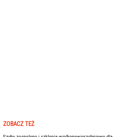
ZOBACZ TEŻ
Szyby zespolone i szklenia wielkopowierzchniowe dla