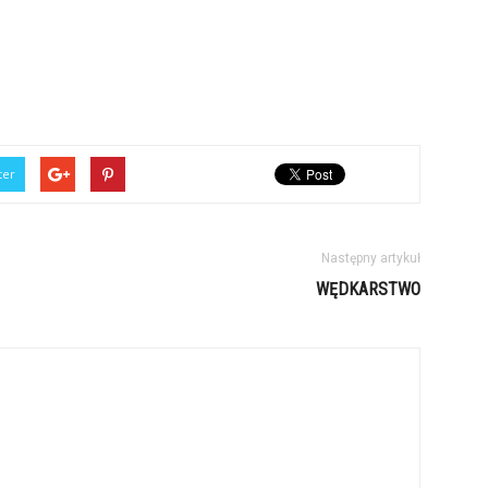
ter
Następny artykuł
WĘDKARSTWO