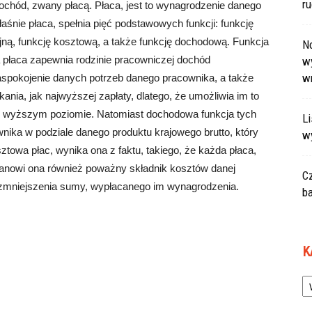
r
ochód, zwany płacą. Płaca, jest to wynagrodzenie danego
śnie płaca, spełnia pięć podstawowych funkcji: funkcję
jną, funkcję kosztową, a także funkcję dochodową. Funkcja
N
 płaca zapewnia rodzinie pracowniczej dochód
wy
w
aspokojenie danych potrzeb danego pracownika, a także
ania, jak najwyższej zapłaty, dlatego, że umożliwia im to
 to wyższym poziomie. Natomiast dochodowa funkcja tych
L
nika w podziale danego produktu krajowego brutto, który
w
towa płac, wynika ona z faktu, takiego, że każda płaca,
stanowi ona również poważny składnik kosztów danej
C
o zmniejszenia sumy, wypłacanego im wynagrodzenia.
ba
K
Ka