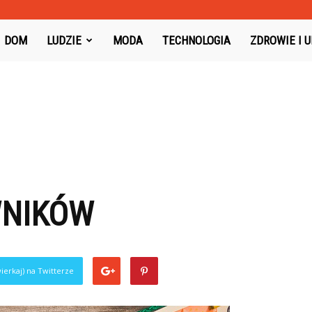
oysboard.pl
DOM
LUDZIE
MODA
TECHNOLOGIA
ZDROWIE I 
WNIKÓW
ierkaj) na Twitterze