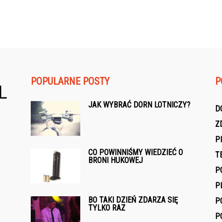
POPULARNE POSTY
P
JAK WYBRAĆ DORN LOTNICZY?
D
Z
P
CO POWINNIŚMY WIEDZIEĆ O
T
BRONI HUKOWEJ
P
P
BO TAKI DZIEŃ ZDARZA SIĘ
P
TYLKO RAZ
P