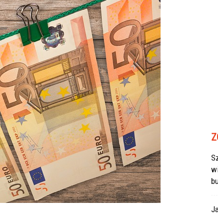
Z
Sz
w
b
J