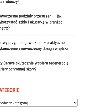
uch roboczy?
owoczesne podziały przestrzeni – jak
korzystać szkło i akustykę w aranżacji
nętrz?
istwy przypodłogowe 8 cm – praktyczne
ykończenie i nowoczesny design wnętrza
zy Cerave skutecznie wspiera regenerację
riery ochronnej skóry?
ATEGORIE
tegorie