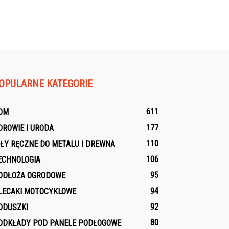
OPULARNE KATEGORIE
611
OM
177
DROWIE I URODA
110
IŁY RĘCZNE DO METALU I DREWNA
106
ECHNOLOGIA
95
ODŁOŻA OGRODOWE
94
LECAKI MOTOCYKLOWE
92
ODUSZKI
80
ODKŁADY POD PANELE PODŁOGOWE