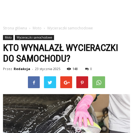
Strona główna
Moto
Wycieraczki samochodowe
Moto
Wycieraczki samochodowe
KTO WYNALAZŁ WYCIERACZKI
DO SAMOCHODU?
Przez
Redakcja
-
23 stycznia 2025
148
0