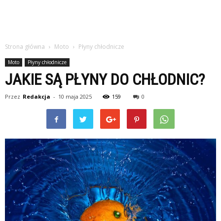
Strona główna
Moto
Płyny chłodnicze
Moto
Płyny chłodnicze
JAKIE SĄ PŁYNY DO CHŁODNIC?
Przez
Redakcja
-
10 maja 2025
159
0