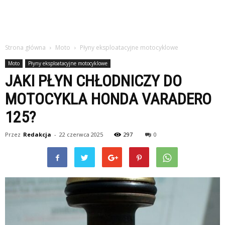
Strona główna
Moto
Płyny eksploatacyjne motocyklowe
Moto
Płyny eksploatacyjne motocyklowe
JAKI PŁYN CHŁODNICZY DO
MOTOCYKLA HONDA VARADERO
125?
Przez
Redakcja
-
22 czerwca 2025
297
0