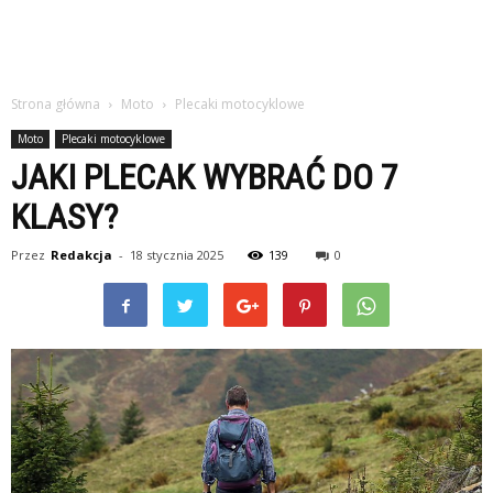
Strona główna
Moto
Plecaki motocyklowe
Moto
Plecaki motocyklowe
JAKI PLECAK WYBRAĆ DO 7
KLASY?
Przez
Redakcja
-
18 stycznia 2025
139
0