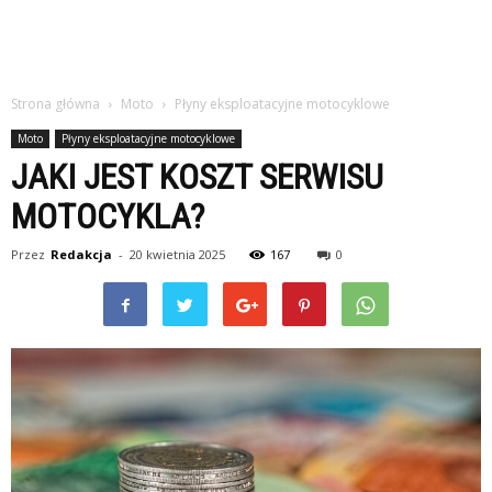
Strona główna
Moto
Płyny eksploatacyjne motocyklowe
Moto
Płyny eksploatacyjne motocyklowe
JAKI JEST KOSZT SERWISU
MOTOCYKLA?
Przez
Redakcja
-
20 kwietnia 2025
167
0