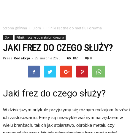
Strona główna
Dom
Pilniki ręczne do metalu i drewna
Dom
Pilniki ręczne do metalu i drewna
JAKI FREZ DO CZEGO SŁUŻY?
Przez
Redakcja
-
28 sierpnia 2025
182
0
Jaki frez do czego służy?
W dzisiejszym artykule przyjrzymy się różnym rodzajom frezów i
ich zastosowaniu. Frezy są niezwykle ważnym narzędziem w
wielu branżach, takich jak stolarstwo, obróbka metalu czy
przemysł drzewny. Wybór odpowiedniego frezu może mieć