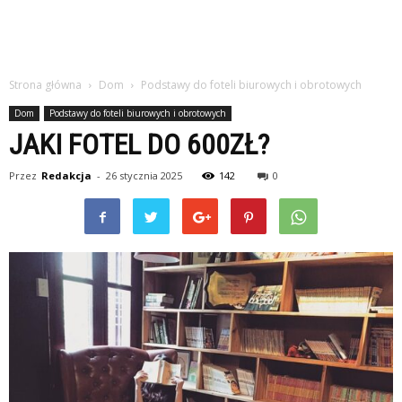
Strona główna
Dom
Podstawy do foteli biurowych i obrotowych
Dom
Podstawy do foteli biurowych i obrotowych
JAKI FOTEL DO 600ZŁ?
Przez
Redakcja
-
26 stycznia 2025
142
0