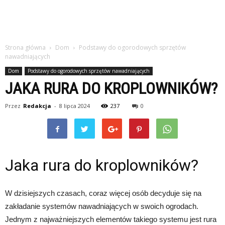
Strona główna
Dom
Podstawy do ogorodowych sprzętów
nawadniających
Dom
Podstawy do ogorodowych sprzętów nawadniających
JAKA RURA DO KROPLOWNIKÓW?
Przez
Redakcja
-
8 lipca 2024
237
0
Jaka rura do kroplowników?
W dzisiejszych czasach, coraz więcej osób decyduje się na
zakładanie systemów nawadniających w swoich ogrodach.
Jednym z najważniejszych elementów takiego systemu jest rura