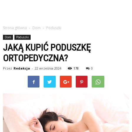
Strona główna
Dom
Poduszki
Dom
Poduszki
JAKĄ KUPIĆ PODUSZKĘ
ORTOPEDYCZNA?
Przez
Redakcja
-
22 września 2024
178
0