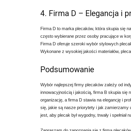
4. Firma D – Elegancja i 
Firma D to marka plecaków, która skupia się na
często wybierane przez osoby pracujące w korp
Firma D oferuje szeroki wybór stylowych plecak
Wykonane z wysokiej jakości materiałów, plecak
Podsumowanie
Wybór najlepszej firmy plecaków zależy od indy
innowacyjnością i jakością, firma B skupia się n
organizację, a firma D stawia na elegancję i 
się, jakie są nasze priorytety i jak zamierzam
jest, aby plecak był wygodny, trwały i spełniał
Zapraszam do zapoznania się z firmą plecaków 