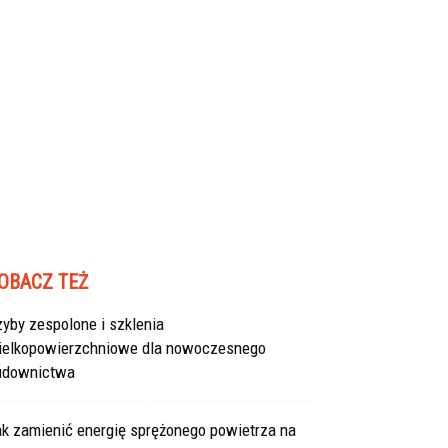
OBACZ TEŻ
yby zespolone i szklenia
ielkopowierzchniowe dla nowoczesnego
udownictwa
ak zamienić energię sprężonego powietrza na