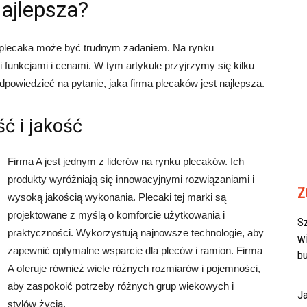
ajlepsza?
 plecaka może być trudnym zadaniem. Na rynku
i funkcjami i cenami. W tym artykule przyjrzymy się kilku
powiedzieć na pytanie, jaka firma plecaków jest najlepsza.
ć i jakość
Firma A jest jednym z liderów na rynku plecaków. Ich
produkty wyróżniają się innowacyjnymi rozwiązaniami i
Z
wysoką jakością wykonania. Plecaki tej marki są
projektowane z myślą o komforcie użytkowania i
Sz
praktyczności. Wykorzystują najnowsze technologie, aby
w
zapewnić optymalne wsparcie dla pleców i ramion. Firma
b
A oferuje również wiele różnych rozmiarów i pojemności,
aby zaspokoić potrzeby różnych grup wiekowych i
J
stylów życia.