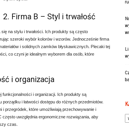
r
2. Firma B – Styl i trwałość
N
wy
ię na stylu i trwałości. Ich produkty są często
w
rując szeroki wybór kolorów i wzorów. Jednocześnie firma
ateriałów i solidnych zamków błyskawicznych. Plecaki tej
L
ści, co czyni je idealnym wyborem dla osób, które
w
C
ść i organizacja
ba
 funkcjonalności i organizacji. Ich produkty są
 porządku i łatwości dostępu do różnych przedmiotów.
K
ni i przegródek, które umożliwiają przechowywanie i
Ka
C często uwzględnia ergonomiczne rozwiązania, aby
szy czas.