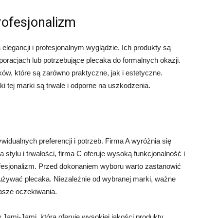
profesjonalizm
 elegancji i profesjonalnym wyglądzie. Ich produkty są
oracjach lub potrzebujące plecaka do formalnych okazji.
ów, które są zarówno praktyczne, jak i estetyczne.
i tej marki są trwałe i odporne na uszkodzenia.
widualnych preferencji i potrzeb. Firma A wyróżnia się
a stylu i trwałości, firma C oferuje wysoką funkcjonalność i
profesjonalizm. Przed dokonaniem wyboru warto zastanowić
y używać plecaka. Niezależnie od wybranej marki, ważne
 nasze oczekiwania.
Jami-Jami, która oferuje wysokiej jakości produkty.