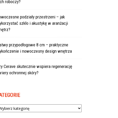
uch roboczy?
owoczesne podziały przestrzeni – jak
korzystać szkło i akustykę w aranżacji
nętrz?
istwy przypodłogowe 8 cm – praktyczne
ykończenie i nowoczesny design wnętrza
zy Cerave skutecznie wspiera regenerację
riery ochronnej skóry?
ATEGORIE
tegorie