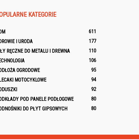
OPULARNE KATEGORIE
611
OM
177
DROWIE I URODA
110
IŁY RĘCZNE DO METALU I DREWNA
106
ECHNOLOGIA
95
ODŁOŻA OGRODOWE
94
LECAKI MOTOCYKLOWE
92
ODUSZKI
80
ODKŁADY POD PANELE PODŁOGOWE
80
ODNOŚNIKI DO PŁYT GIPSOWYCH