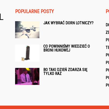
POPULARNE POSTY
P
JAK WYBRAĆ DORN LOTNICZY?
D
Z
P
CO POWINNIŚMY WIEDZIEĆ O
T
BRONI HUKOWEJ
P
P
BO TAKI DZIEŃ ZDARZA SIĘ
P
TYLKO RAZ
P
P