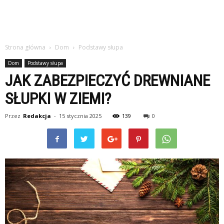
Strona główna
Dom
Podstawy słupa
Dom
Podstawy słupa
JAK ZABEZPIECZYĆ DREWNIANE
SŁUPKI W ZIEMI?
Przez
Redakcja
-
15 stycznia 2025
139
0