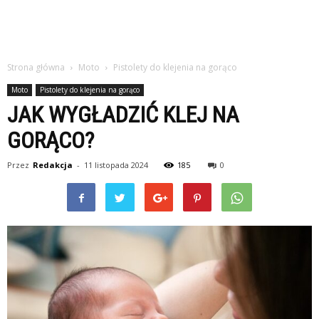
Strona główna
Moto
Pistolety do klejenia na gorąco
Moto
Pistolety do klejenia na gorąco
JAK WYGŁADZIĆ KLEJ NA
GORĄCO?
Przez
Redakcja
-
11 listopada 2024
185
0