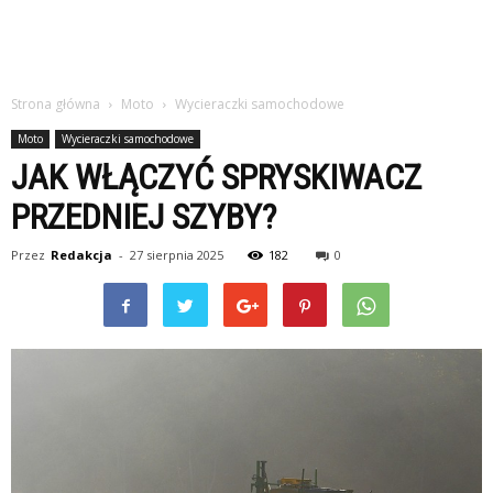
Strona główna
Moto
Wycieraczki samochodowe
Moto
Wycieraczki samochodowe
JAK WŁĄCZYĆ SPRYSKIWACZ
PRZEDNIEJ SZYBY?
Przez
Redakcja
-
27 sierpnia 2025
182
0