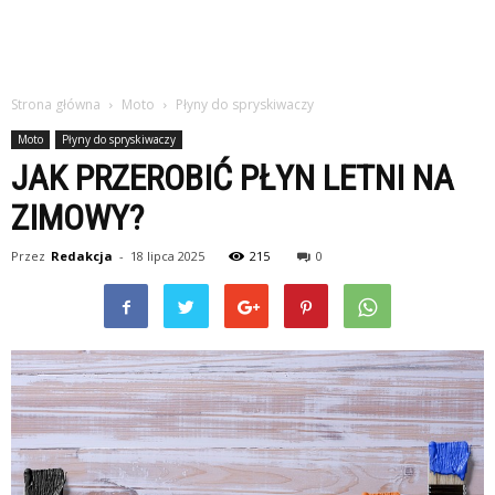
Strona główna
Moto
Płyny do spryskiwaczy
Moto
Płyny do spryskiwaczy
JAK PRZEROBIĆ PŁYN LETNI NA
ZIMOWY?
Przez
Redakcja
-
18 lipca 2025
215
0