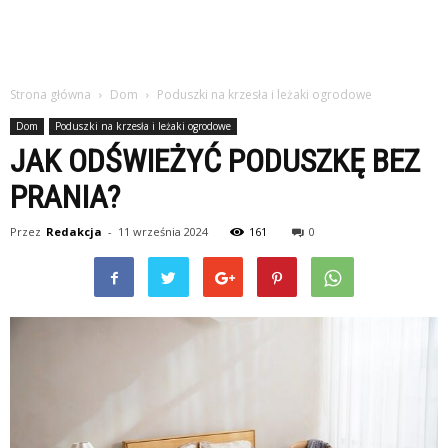
Strona główna
Dom
Poduszki na krzesła i leżaki ogrodowe
Dom
Poduszki na krzesła i leżaki ogrodowe
JAK ODŚWIEŻYĆ PODUSZKĘ BEZ
PRANIA?
Przez
Redakcja
-
11 września 2024
161
0