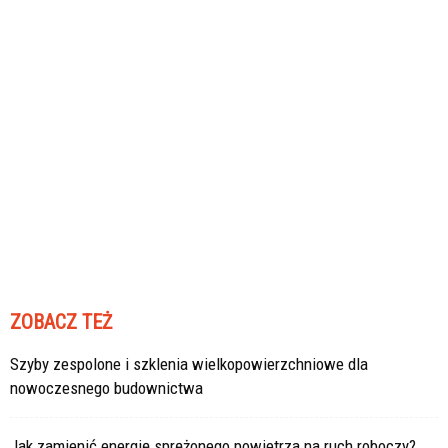
ZOBACZ TEŻ
Szyby zespolone i szklenia wielkopowierzchniowe dla
nowoczesnego budownictwa
Jak zamienić energię sprężonego powietrza na ruch roboczy?