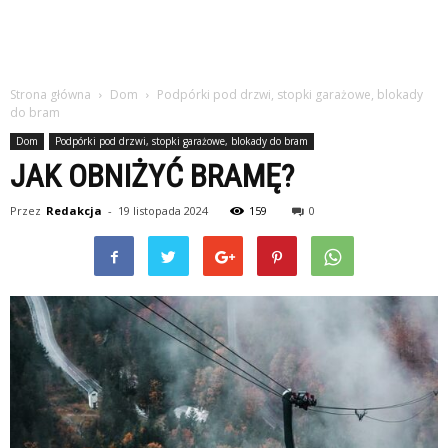
Strona główna
Dom
Podpórki pod drzwi, stopki garażowe, blokady
do bram
Dom
Podpórki pod drzwi, stopki garażowe, blokady do bram
JAK OBNIŻYĆ BRAMĘ?
Przez
Redakcja
-
19 listopada 2024
159
0