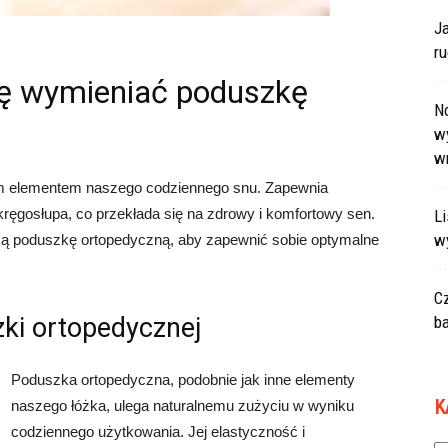
J
r
ię wymieniać poduszkę
N
wy
w
m elementem naszego codziennego snu. Zapewnia
 kręgosłupa, co przekłada się na zdrowy i komfortowy sen.
L
w
ą poduszkę ortopedyczną, aby zapewnić sobie optymalne
C
i ortopedycznej
ba
Poduszka ortopedyczna, podobnie jak inne elementy
K
naszego łóżka, ulega naturalnemu zużyciu w wyniku
codziennego użytkowania. Jej elastyczność i
Ka