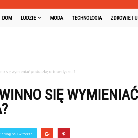
oysboard.pl
DOM
LUDZIE
MODA
TECHNOLOGIA
ZDROWIE I 
nno się wymieniać poduszkę ortopedyczna?
OWINNO SIĘ WYMIENIA
?
ierkaj) na Twitterze