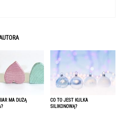
 AUTORA
MIAR MA DUŻĄ
CO TO JEST KULKA
A?
SILIKONOWĄ?