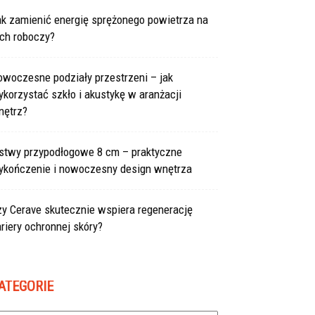
ak zamienić energię sprężonego powietrza na
uch roboczy?
owoczesne podziały przestrzeni – jak
korzystać szkło i akustykę w aranżacji
nętrz?
istwy przypodłogowe 8 cm – praktyczne
ykończenie i nowoczesny design wnętrza
zy Cerave skutecznie wspiera regenerację
riery ochronnej skóry?
ATEGORIE
tegorie