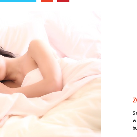
Z
Sz
w
b