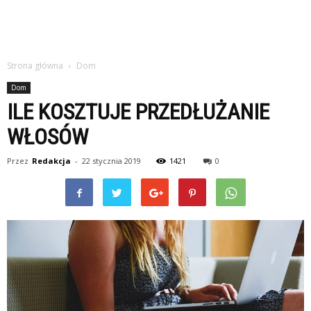
Strona główna
Dom
Dom
ILE KOSZTUJE PRZEDŁUŻANIE
WŁOSÓW
Przez
Redakcja
-
22 stycznia 2019
1421
0