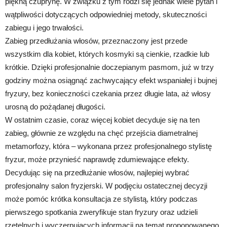
piękną czuprynę. W związku z tym rodzi się jednak wiele pytań i
wątpliwości dotyczących odpowiedniej metody, skuteczności
zabiegu i jego trwałości.
Zabieg przedłużania włosów, przeznaczony jest przede
wszystkim dla kobiet, których kosmyki są cienkie, rzadkie lub
krótkie. Dzięki profesjonalnie doczepianym pasmom, już w trzy
godziny można osiągnąć zachwycający efekt wspaniałej i bujnej
fryzury, bez konieczności czekania przez długie lata, aż włosy
urosną do pożądanej długości.
W ostatnim czasie, coraz więcej kobiet decyduje się na ten
zabieg, głównie ze względu na chęć przejścia diametralnej
metamorfozy, która – wykonana przez profesjonalnego stylistę
fryzur, może przynieść naprawdę zdumiewające efekty.
Decydując się na przedłużanie włosów, najlepiej wybrać
profesjonalny salon fryzjerski. W podjęciu ostatecznej decyzji
może pomóc krótka konsultacja ze stylistą, który podczas
pierwszego spotkania zweryfikuje stan fryzury oraz udzieli
rzetelnych i wyczerpujących informacji na temat proponowanego