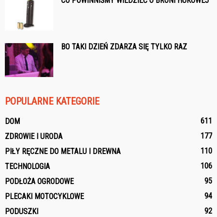
CO POWINNIŚMY WIEDZIEĆ O BRONI HUKOWEJ
BO TAKI DZIEŃ ZDARZA SIĘ TYLKO RAZ
POPULARNE KATEGORIE
611
DOM
177
ZDROWIE I URODA
110
PIŁY RĘCZNE DO METALU I DREWNA
106
TECHNOLOGIA
95
PODŁOŻA OGRODOWE
94
PLECAKI MOTOCYKLOWE
92
PODUSZKI