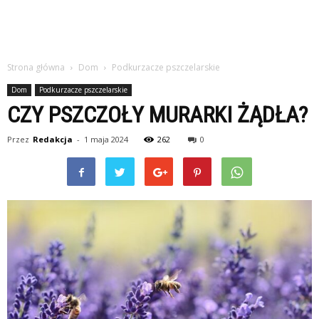
Strona główna
Dom
Podkurzacze pszczelarskie
Dom
Podkurzacze pszczelarskie
CZY PSZCZOŁY MURARKI ŻĄDŁA?
Przez
Redakcja
-
1 maja 2024
262
0