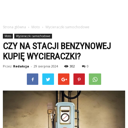
Strona główna
Moto
Wycieraczki samochodowe
Moto
Wycieraczki samochodowe
CZY NA STACJI BENZYNOWEJ
KUPIĘ WYCIERACZKI?
Przez
Redakcja
-
29 sierpnia 2024
302
0