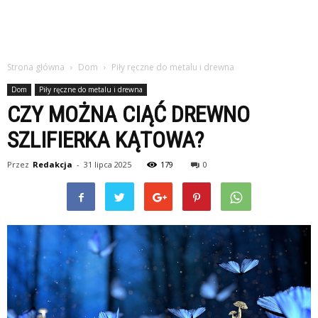
Strona główna
Dom
Piły ręczne do metalu i drewna
Dom
Piły ręczne do metalu i drewna
CZY MOŻNA CIĄĆ DREWNO
SZLIFIERKA KĄTOWA?
Przez
Redakcja
-
31 lipca 2025
179
0