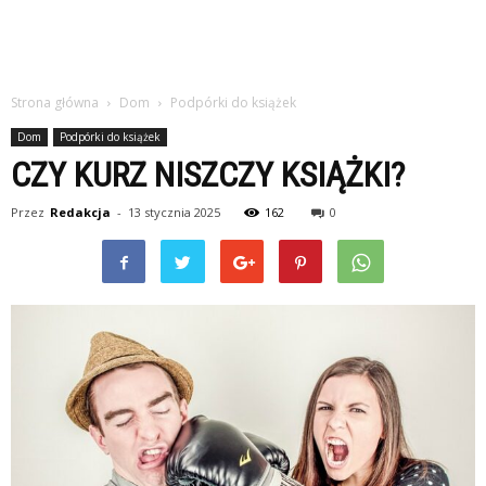
Strona główna
Dom
Podpórki do książek
Dom
Podpórki do książek
CZY KURZ NISZCZY KSIĄŻKI?
Przez
Redakcja
-
13 stycznia 2025
162
0