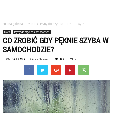
Strona główna
Moto
Płyny do szyb samochodowych
Moto
Płyny do szyb samochodowych
CO ZROBIĆ GDY PĘKNIE SZYBA W
SAMOCHODZIE?
Przez
Redakcja
-
6 grudnia 2024
132
0