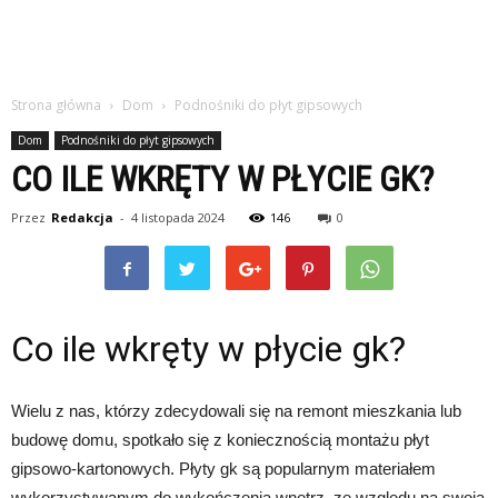
Strona główna
Dom
Podnośniki do płyt gipsowych
Dom
Podnośniki do płyt gipsowych
CO ILE WKRĘTY W PŁYCIE GK?
Przez
Redakcja
-
4 listopada 2024
146
0
Co ile wkręty w płycie gk?
Wielu z nas, którzy zdecydowali się na remont mieszkania lub
budowę domu, spotkało się z koniecznością montażu płyt
gipsowo-kartonowych. Płyty gk są popularnym materiałem
wykorzystywanym do wykończenia wnętrz, ze względu na swoją