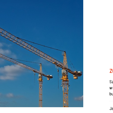
Z
Sz
w
b
J