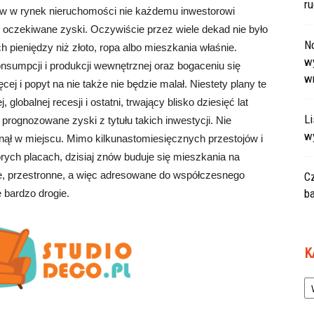
r
w w rynek nieruchomości nie każdemu inwestorowi
d oczekiwane zyski. Oczywiście przez wiele dekad nie było
N
 pieniędzy niż złoto, ropa albo mieszkania właśnie.
wy
nsumpcji i produkcji wewnętrznej oraz bogaceniu się
w
j i popyt na nie także nie będzie malał. Niestety plany te
 globalnej recesji i ostatni, trwający blisko dziesięć lat
L
prognozowane zyski z tytułu takich inwestycji. Nie
w
nął w miejscu. Mimo kilkunastomiesięcznych przestojów i
ych placach, dzisiaj znów buduje się mieszkania na
e, przestronne, a więc adresowane do współczesnego
C
ba
 bardzo drogie.
K
Ka