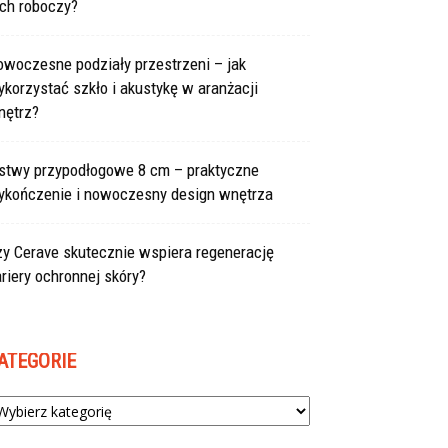
uch roboczy?
owoczesne podziały przestrzeni – jak
korzystać szkło i akustykę w aranżacji
nętrz?
istwy przypodłogowe 8 cm – praktyczne
ykończenie i nowoczesny design wnętrza
zy Cerave skutecznie wspiera regenerację
riery ochronnej skóry?
ATEGORIE
tegorie