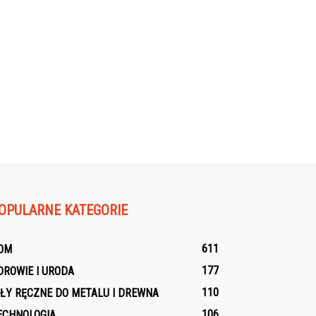
OPULARNE KATEGORIE
611
OM
177
DROWIE I URODA
110
IŁY RĘCZNE DO METALU I DREWNA
106
ECHNOLOGIA