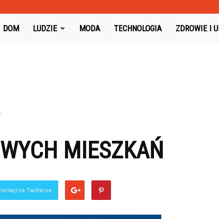
oysboard.pl
DOM
LUDZIE
MODA
TECHNOLOGIA
ZDROWIE I 
ń
WYCH MIESZKAŃ
ierkaj) na Twitterze