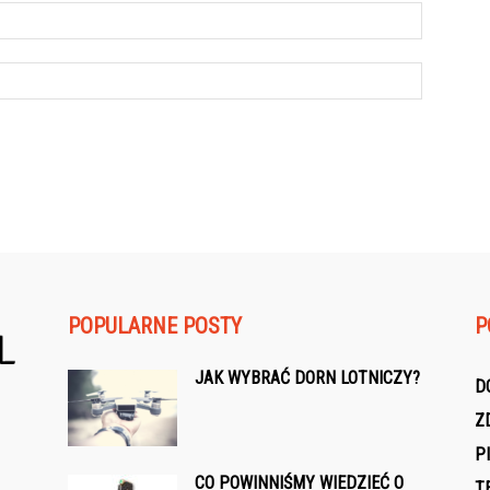
POPULARNE POSTY
P
JAK WYBRAĆ DORN LOTNICZY?
D
Z
P
CO POWINNIŚMY WIEDZIEĆ O
T